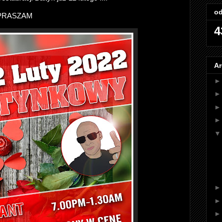
od
PRASZAM
4
Ar