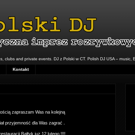
s, clubs and private events. DJ z Polski w CT. Polish DJ USA – music,
Kontakt
nością zapraszam Was na kolejną
iał przyjemność dla Was zagrać .
tauracji Bałtyk juz 12 lutego !!!!