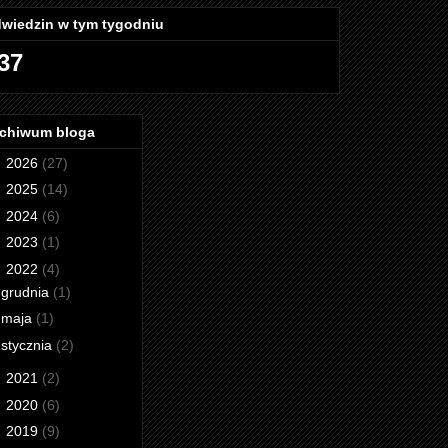
wiedzin w tym tygodniu
37
chiwum bloga
►
2026
(27)
►
2025
(14)
►
2024
(6)
►
2023
(1)
▼
2022
(4)
grudnia
(1)
maja
(1)
stycznia
(2)
►
2021
(2)
►
2020
(6)
►
2019
(9)