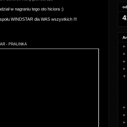
od
ział w nagraniu tego oto hiciora :)
4
zespołu WINDSTAR dla WAS wszystkich !!!
Ar
AR - PRALINKA