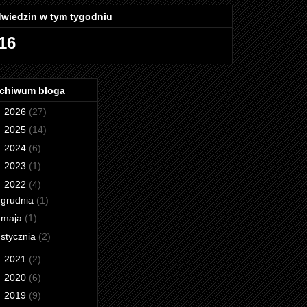
wiedzin w tym tygodniu
16
chiwum bloga
►
2026
(27)
►
2025
(14)
►
2024
(6)
►
2023
(1)
▼
2022
(4)
grudnia
(1)
maja
(1)
stycznia
(2)
►
2021
(2)
►
2020
(6)
►
2019
(9)