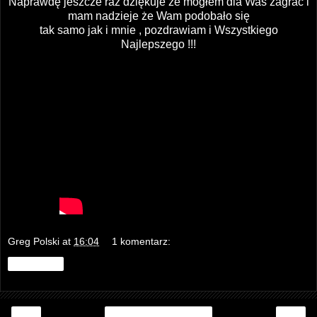
Naprawdę jeszcze raz dziękuje że mogłem dla Was zagrać i
mam nadzieje że Wam podobało się
tak samo jak i mnie , pozdrawiam i Wszystkiego
Najlepszego !!!
Greg Polski
at
16:04
1 komentarz:
Udostępnij
‹
›
Strona główna